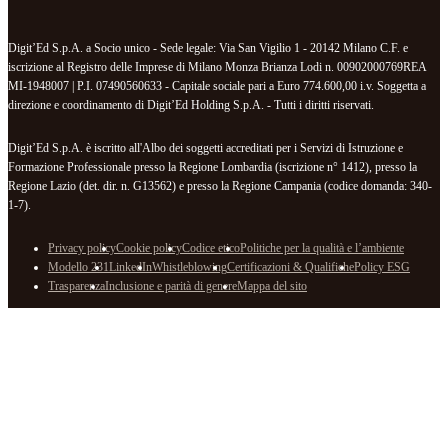
Digit’Ed S.p.A. a Socio unico - Sede legale: Via San Vigilio 1 - 20142 Milano C.F. e
iscrizione al Registro delle Imprese di Milano Monza Brianza Lodi n. 00902000769REA
MI-1948007 | P.I. 07490560633 - Capitale sociale pari a Euro 774.600,00 i.v. Soggetta a
direzione e coordinamento di Digit’Ed Holding S.p.A. - Tutti i diritti riservati.
Digit’Ed S.p.A. è iscritto all'Albo dei soggetti accreditati per i Servizi di Istruzione e
Formazione Professionale presso la Regione Lombardia (iscrizione n° 1412), presso la
Regione Lazio (det. dir. n. G13562) e presso la Regione Campania (codice domanda: 340-
1-7).
Privacy policy
Cookie policy
Codice etico
Politiche per la qualità e l’ambiente
Modello 231
LinkedIn
Whistleblowing
Certificazioni & Qualifiche
Policy ESG
Trasparenza
Inclusione e parità di genere
Mappa del sito