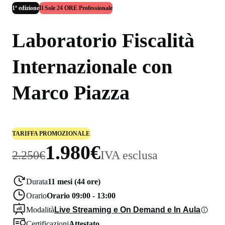
1ª edizione
Il Sole 24 ORE Professionale
Laboratorio Fiscalità
Internazionale con
Marco Piazza
TARIFFA PROMOZIONALE
1.980€
2.250€
IVA esclusa
Durata
11 mesi (44 ore)
Orario
Orario 09:00 - 13:00
Modalità
Live Streaming e On Demand e In Aula
Certificazioni
Attestato