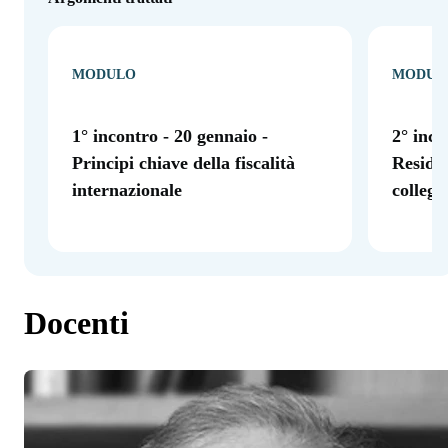
MODULO
MODUL
1° incontro - 20 gennaio -
2° inco
Principi chiave della fiscalità
Residen
internazionale
colleg
Docenti