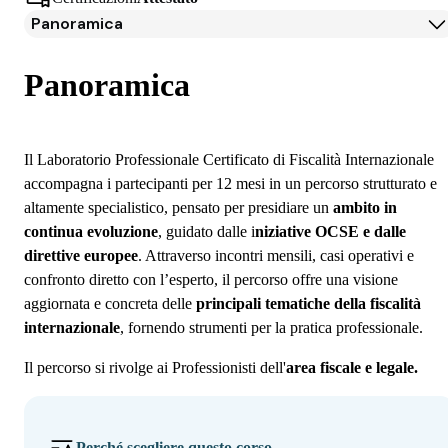
Panoramica
Panoramica
Programma
Panoramica
Docenti
Iscrizione
Il Laboratorio Professionale Certificato di Fiscalità Internazionale
accompagna i partecipanti per 12 mesi in un percorso strutturato e
altamente specialistico, pensato per presidiare un
ambito in
continua evoluzione
, guidato dalle i
niziative OCSE e dalle
direttive europee
. Attraverso incontri mensili, casi operativi e
confronto diretto con l’esperto, il percorso offre una visione
aggiornata e concreta delle
principali tematiche della fiscalità
internazionale
, fornendo strumenti per la pratica professionale.
Il percorso si rivolge ai Professionisti dell'
area fiscale e legale.
Perché scegliere questo corso