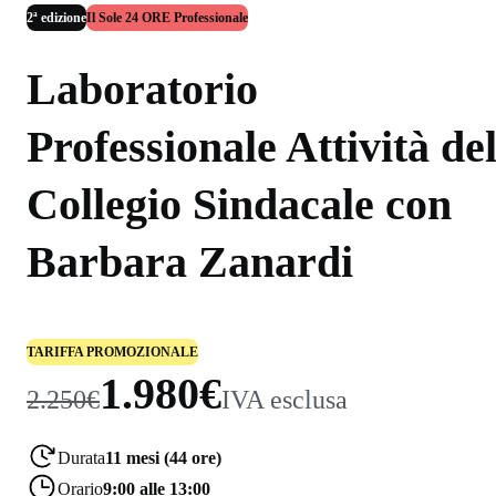
2ª edizione
Il Sole 24 ORE Professionale
Laboratorio
Professionale Attività de
Collegio Sindacale con
Barbara Zanardi
TARIFFA PROMOZIONALE
1.980€
2.250€
IVA esclusa
Durata
11 mesi (44 ore)
Orario
9:00 alle 13:00