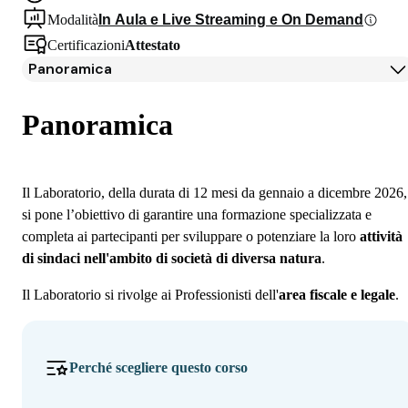
Modalità
In Aula e Live Streaming e On Demand
Certificazioni
Attestato
Panoramica
Panoramica
Programma
Panoramica
Docenti
Iscrizione
Il Laboratorio, della durata di 12 mesi da gennaio a dicembre 2026,
si pone l’obiettivo di garantire una formazione specializzata e
completa ai partecipanti per sviluppare o potenziare la loro
attività
di sindaci nell'ambito di società di diversa natura
.
Il Laboratorio si rivolge ai Professionisti dell'
area fiscale e legale
.
Perché scegliere questo corso