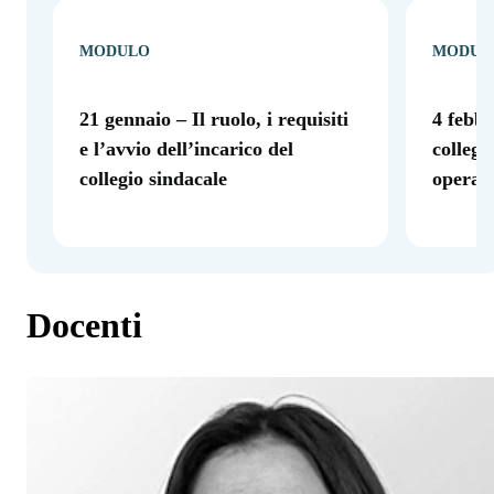
MODULO
MODUL
21 gennaio – Il ruolo, i requisiti
4 febb
e l’avvio dell’incarico del
collegi
collegio sindacale
operati
Docenti