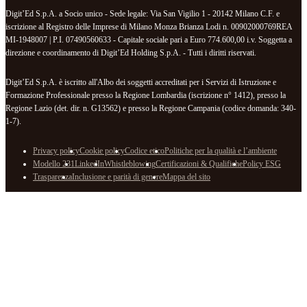
Digit’Ed S.p.A. a Socio unico - Sede legale: Via San Vigilio 1 - 20142 Milano C.F. e
iscrizione al Registro delle Imprese di Milano Monza Brianza Lodi n. 00902000769REA
MI-1948007 | P.I. 07490560633 - Capitale sociale pari a Euro 774.600,00 i.v. Soggetta a
direzione e coordinamento di Digit’Ed Holding S.p.A. - Tutti i diritti riservati.
Digit’Ed S.p.A. è iscritto all'Albo dei soggetti accreditati per i Servizi di Istruzione e
Formazione Professionale presso la Regione Lombardia (iscrizione n° 1412), presso la
Regione Lazio (det. dir. n. G13562) e presso la Regione Campania (codice domanda: 340-
1-7).
Privacy policy
Cookie policy
Codice etico
Politiche per la qualità e l’ambiente
Modello 231
LinkedIn
Whistleblowing
Certificazioni & Qualifiche
Policy ESG
Trasparenza
Inclusione e parità di genere
Mappa del sito