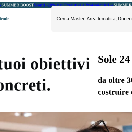
SUMMER BOOST
Sconti -20% per Executive e Professionisti
SUMMER 
ziende
ori
mministrazione, Finanza e
ESG, Sostenibilità, Energia e
ontrollo
Ambiente
Sole 24
uoi obiettivi
eadership e Soft Skills
Fashion e Luxury
roject Management
Food, Beverage e Turismo
da oltre 
oncreti.
etail, Sales e Export
Arte, Cultura e Sport
costruire 
anità e Pharma
Giornalismo
ubblica Amministrazione
Il Sole 24 ORE Professionale