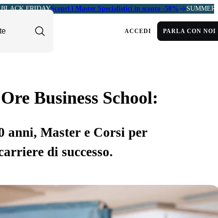
BLACK FRIDAY
Scopri i Master Specialistici in sconto -50%
SUMMER 
ACCEDI
PARLA CON NOI
 Ore Business School:
30 anni, Master e Corsi per
carriere di successo.