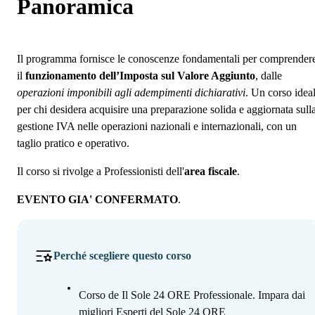
Programma
Panoramica
Docenti
Iscrizione
Il programma fornisce le conoscenze fondamentali per comprender
il
funzionamento dell’Imposta sul Valore Aggiunto
, dalle
operazioni imponibili agli adempimenti dichiarativi
. Un corso idea
per chi desidera acquisire una preparazione solida e aggiornata sull
gestione IVA nelle operazioni nazionali e internazionali, con un
taglio pratico e operativo.
Il corso si rivolge a Professionisti dell'
area fiscale
.
EVENTO GIA' CONFERMATO
.
Perché scegliere questo corso
Corso de Il Sole 24 ORE Professionale. Impara dai
migliori Esperti del Sole 24 ORE