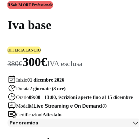
Il Sole 24 ORE Professionale
Iva base
OFFERTA LANCIO
300€
380€
IVA esclusa
Inizio
01 dicembre 2026
Durata
2 giornate (8 ore)
Orario
09:00 - 13:00, iscrizioni aperte fino al 15 dicembre
Modalità
Live Streaming e On Demand
Certificazioni
Attestato
Panoramica
Panoramica