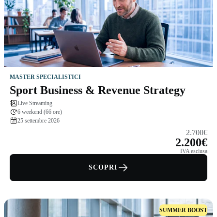
MASTER SPECIALISTICI
Sport Business & Revenue Strategy
Live Streaming
6 weekend (66 ore)
25 settembre 2026
2.700€
2.200€
IVA esclusa
SCOPRI
SUMMER BOOST