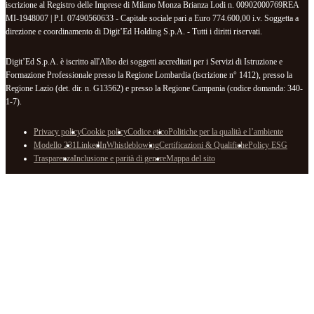
iscrizione al Registro delle Imprese di Milano Monza Brianza Lodi n. 00902000769REA
MI-1948007 | P.I. 07490560633 - Capitale sociale pari a Euro 774.600,00 i.v. Soggetta a
direzione e coordinamento di Digit’Ed Holding S.p.A. - Tutti i diritti riservati.
Digit’Ed S.p.A. è iscritto all'Albo dei soggetti accreditati per i Servizi di Istruzione e
Formazione Professionale presso la Regione Lombardia (iscrizione n° 1412), presso la
Regione Lazio (det. dir. n. G13562) e presso la Regione Campania (codice domanda: 340-
1-7).
Privacy policy
Cookie policy
Codice etico
Politiche per la qualità e l’ambiente
Modello 231
LinkedIn
Whistleblowing
Certificazioni & Qualifiche
Policy ESG
Trasparenza
Inclusione e parità di genere
Mappa del sito