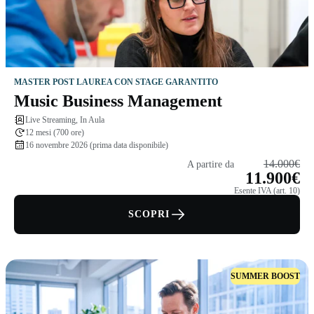
MASTER POST LAUREA CON STAGE GARANTITO
Music Business Management
Live Streaming, In Aula
12 mesi (700 ore)
16 novembre 2026 (prima data disponibile)
14.000€
A partire da
11.900€
Esente IVA (art. 10)
SCOPRI
SUMMER BOOST