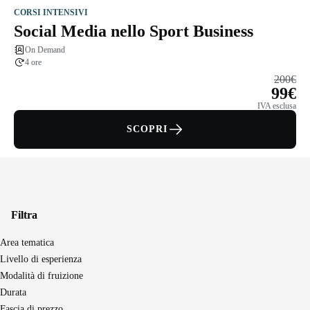
CORSI INTENSIVI
Social Media nello Sport Business
On Demand
4 ore
200€
99€
IVA esclusa
SCOPRI
Filtra
Area tematica
Seguici sui social
Livello di esperienza
Modalità di fruizione
Durata
Master e corsi per profilo
Fascia di prezzo