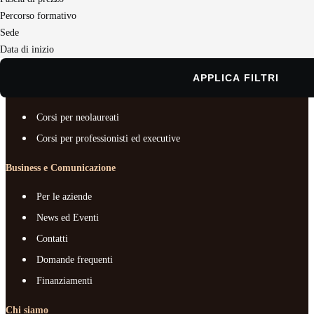
Business e Comunicazione
Percorso formativo
Sede
Chi siamo
Data di inizio
Documenti e trasparenza
APPLICA FILTRI
Master e corsi per profilo
Corsi per neolaureati
Corsi per professionisti ed executive
Business e Comunicazione
Per le aziende
News ed Eventi
Contatti
Domande frequenti
Finanziamenti
Chi siamo