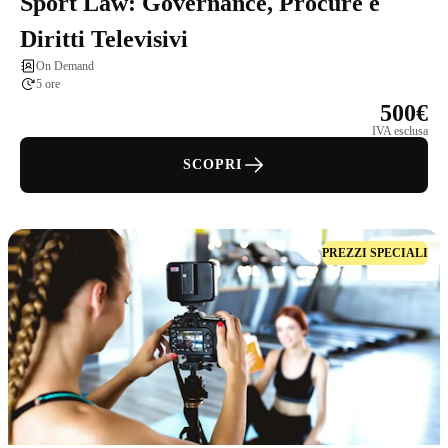
Sport Law: Governance, Procure e
Diritti Televisivi
On Demand
5 ore
500€
IVA esclusa
SCOPRI
PREZZI SPECIALI