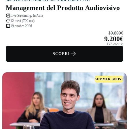
Management del Prodotto Audiovisivo
Live Streaming, In Aula
12 mesi (700 ore)
19 ottobre 2026
10.800€
9.200€
IVA esclusa
SCOPRI
SUMMER BOOST