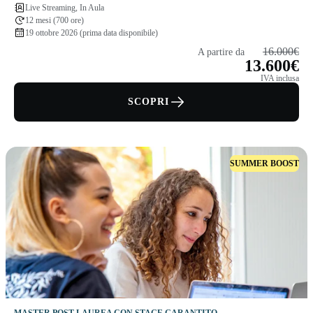
Live Streaming, In Aula
12 mesi (700 ore)
19 ottobre 2026 (prima data disponibile)
16.000€
A partire da
13.600€
IVA inclusa
SCOPRI
SUMMER BOOST
MASTER POST LAUREA CON STAGE GARANTITO