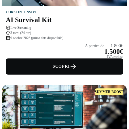
CORSI INTENSIVI
AI Survival Kit
Live Streaming
3 mesi (24 ore)
9 ottobre 2026 (prima data disponibile)
1.800€
A partire da
1.500€
IVA esclusa
SCOPRI
SUMMER BOOST