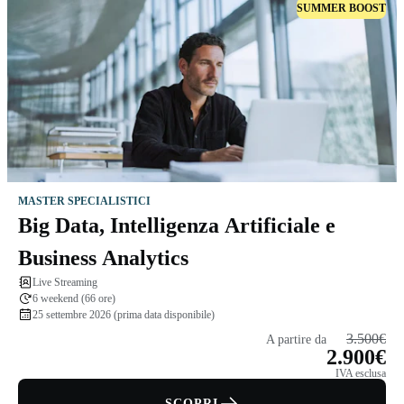
SUMMER BOOST
MASTER SPECIALISTICI
Big Data, Intelligenza Artificiale e
Business Analytics
Live Streaming
6 weekend (66 ore)
25 settembre 2026 (prima data disponibile)
3.500€
A partire da
2.900€
IVA esclusa
SCOPRI