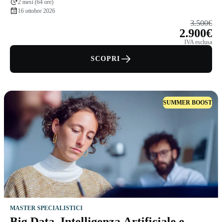
2 mesi (64 ore)
16 ottobre 2026
3.500€
2.900€
IVA esclusa
SCOPRI
SUMMER BOOST
MASTER SPECIALISTICI
Big Data, Intelligenza Artificiale e