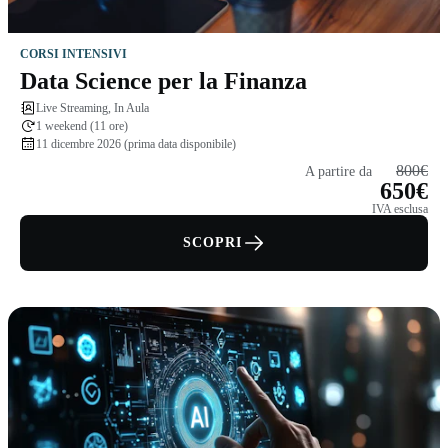
CORSI INTENSIVI
Data Science per la Finanza
Live Streaming, In Aula
1 weekend (11 ore)
11 dicembre 2026 (prima data disponibile)
800€
A partire da
650€
IVA esclusa
SCOPRI