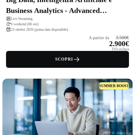
Business Analytics - Advanced
Live Streaming
Program
6 weekend (66 ore)
23 ottobre 2026 (prima data disponibile)
3.500€
A partire da
2.900€
IVA esclusa
SCOPRI
SUMMER BOOST