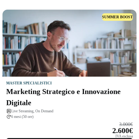
SUMMER BOOST
MASTER SPECIALISTICI
Marketing Strategico e Innovazione
Digitale
Live Streaming, On Demand
6 mesi (50 ore)
3.000€
2.600€
IVA esclusa