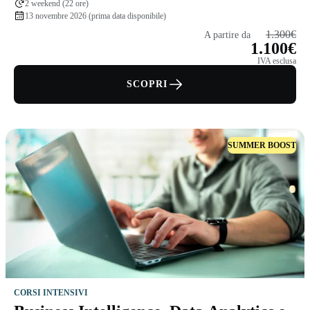
2 weekend (22 ore)
13 novembre 2026 (prima data disponibile)
1.300€
A partire da
1.100€
IVA esclusa
SCOPRI
SUMMER BOOST
CORSI INTENSIVI