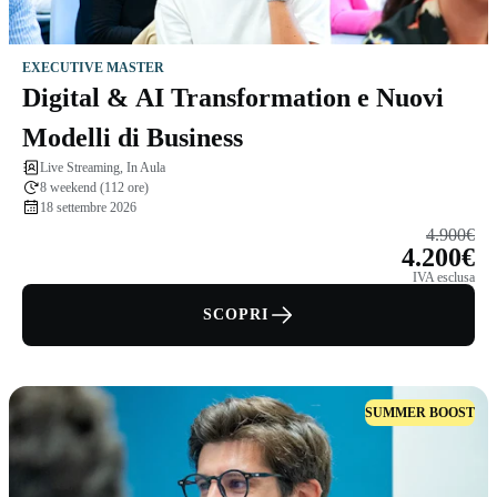
EXECUTIVE MASTER
Digital & AI Transformation e Nuovi
Modelli di Business
Live Streaming, In Aula
8 weekend (112 ore)
18 settembre 2026
4.900€
4.200€
IVA esclusa
SCOPRI
SUMMER BOOST