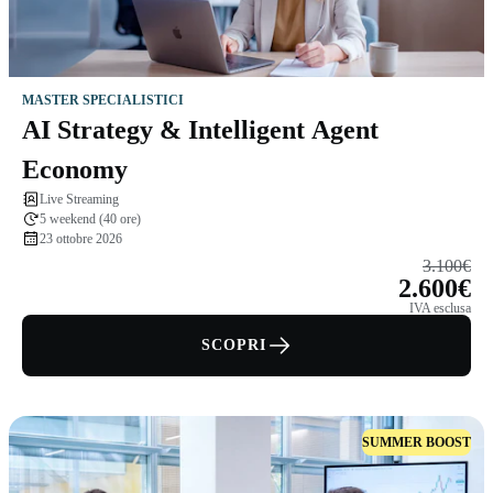
MASTER SPECIALISTICI
AI Strategy & Intelligent Agent
Economy
Live Streaming
5 weekend (40 ore)
23 ottobre 2026
3.100€
2.600€
IVA esclusa
SCOPRI
SUMMER BOOST