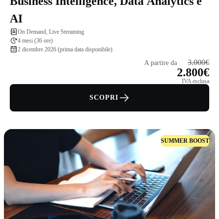
Business Intelligence, Data Analytics e
AI
On Demand, Live Streaming
4 mesi (36 ore)
2 dicembre 2026 (prima data disponibile)
3.000€
A partire da
2.800€
IVA esclusa
SCOPRI
SUMMER BOOST