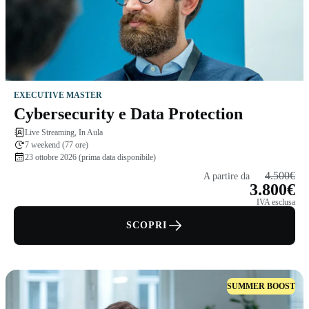
EXECUTIVE MASTER
Cybersecurity e Data Protection
Live Streaming, In Aula
7 weekend (77 ore)
23 ottobre 2026 (prima data disponibile)
4.500€
A partire da
3.800€
IVA esclusa
SCOPRI
SUMMER BOOST