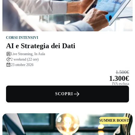
CORSI INTENSIVI
AI e Strategia dei Dati
Live Streaming, In Aula
2 weekend (22 ore)
23 ottobre 2026
1.500€
1.300€
IVA esclusa
SCOPRI
SUMMER BOOST