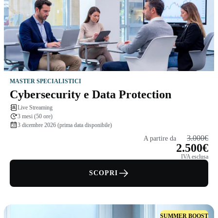
MASTER SPECIALISTICI
Cybersecurity e Data Protection
Live Streaming
3 mesi (50 ore)
3 dicembre 2026 (prima data disponibile)
3.000€
A partire da
2.500€
IVA esclusa
SCOPRI
SUMMER BOOST