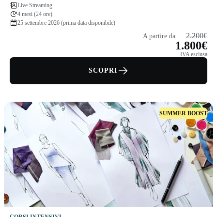
Live Streaming
4 mesi (24 ore)
25 settembre 2026 (prima data disponibile)
2.200€
A partire da
1.800€
IVA esclusa
SCOPRI
SUMMER BOOST
CORSI INTENSIVI