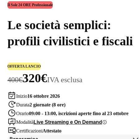
Il Sole 24 ORE Professionale
Le società semplici:
profili civilistici e fiscali
OFFERTA LANCIO
320€
400€
IVA esclusa
Inizio
16 ottobre 2026
Durata
2 giornate (8 ore)
Orario
09:00 - 13:00, iscrizioni aperte fino al 23 ottobre
Modalità
Live Streaming e On Demand
Certificazioni
Attestato
Panoramica