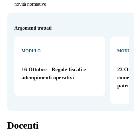
novità normative
Argomenti trattati
MODULO
MODUL
16 Ottobre - Regole fiscali e
23 Otto
adempimenti operativi
come s
patrim
Docenti