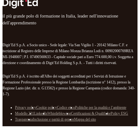
il più grande polo di formazione in Italia, leader nell'innovazione
dell'apprendimento
Digit’Ed S.p.A. a Socio unico - Sede legale: Via San Vigilio 1 - 20142 Milano C.F. e
iscrizione al Registro delle Imprese di Milano Monza Brianza Lodi n. 00902000769REA
MI-1948007 | P.I. 07490560633 - Capitale sociale pari a Euro 774.600,00 i.v. Soggetta a
direzione e coordinamento di Digit’Ed Holding S.p.A. - Tutti i diritti riservati.
Digit’Ed S.p.A. è iscritto all'Albo dei soggetti accreditati per i Servizi di Istruzione e
Formazione Professionale presso la Regione Lombardia (iscrizione n° 1412), presso la
Regione Lazio (det. dir. n. G13562) e presso la Regione Campania (codice domanda: 340-
1-7).
Privacy policy
Cookie policy
Codice etico
Politiche per la qualità e l’ambiente
Modello 231
LinkedIn
Whistleblowing
Certificazioni & Qualifiche
Policy ESG
Trasparenza
Inclusione e parità di genere
Mappa del sito