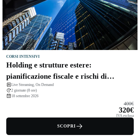
CORSI INTENSIVI
Holding e strutture estere:
pianificazione fiscale e rischi di
Live Streaming, On Demand
esterovestizione
2 giornate (8 ore)
18 settembre 2026
400€
320€
IVA esclusa
SCOPRI