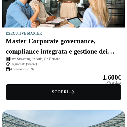
EXECUTIVE MASTER
Master Corporate governance,
compliance integrata e gestione dei
Live Streaming, In Aula, On Demand
rischi
18 giornate (58 ore)
4 novembre 2026
1.600€
IVA esclusa
SCOPRI