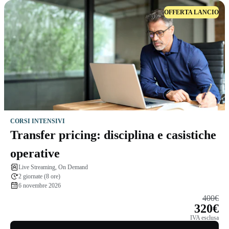
OFFERTA LANCIO
CORSI INTENSIVI
Transfer pricing: disciplina e casistiche
operative
Live Streaming, On Demand
2 giornate (8 ore)
6 novembre 2026
400€
320€
IVA esclusa