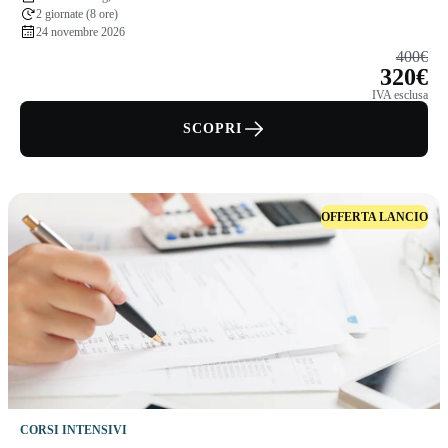
2 giornate (8 ore)
24 novembre 2026
400€
320€
IVA esclusa
SCOPRI
OFFERTA LANCIO
CORSI INTENSIVI