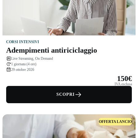
CORSI INTENSIVI
Adempimenti antiriciclaggio
Live Streaming, On Demand
1 giornata (4 ore)
29 ottobre 2026
150€
IVA esclusa
SCOPRI
OFFERTA LANCIO