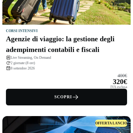
CORSI INTENSIVI
Agenzie di viaggio: la gestione degli
adempimenti contabili e fiscali
Live Streaming, On Demand
2 giornate (8 ore)
8 settembre 2026
400€
320€
IVA esclusa
SCOPRI
OFFERTA LANCIO