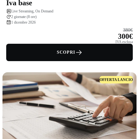
Iva base
Live Streaming, On Demand
2 giornate (8 ore)
1 dicembre 2026
380€
300€
IVA esclusa
SCOPRI
OFFERTA LANCIO