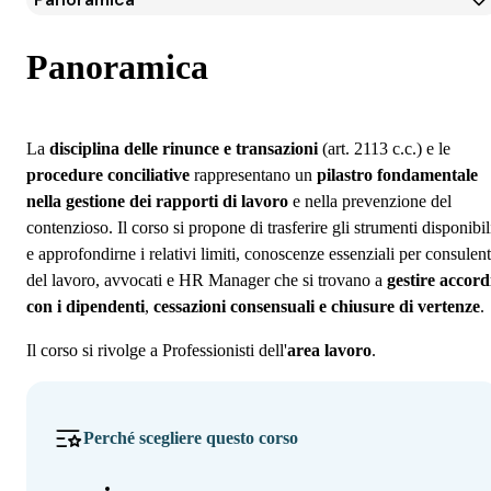
Panoramica
Programma
Panoramica
Docenti
Iscrizione
La
disciplina delle rinunce e transazioni
(art. 2113 c.c.) e le
procedure conciliative
rappresentano un
pilastro fondamentale
nella gestione dei rapporti di lavoro
e nella prevenzione del
contenzioso. Il corso si propone di trasferire gli strumenti disponibil
e approfondirne i relativi limiti, conoscenze essenziali per consulent
del lavoro, avvocati e HR Manager che si trovano a
gestire accord
con i dipendenti
,
cessazioni consensuali e chiusure di vertenze
.
Il corso si rivolge a Professionisti dell'
area lavoro
.
Perché scegliere questo corso