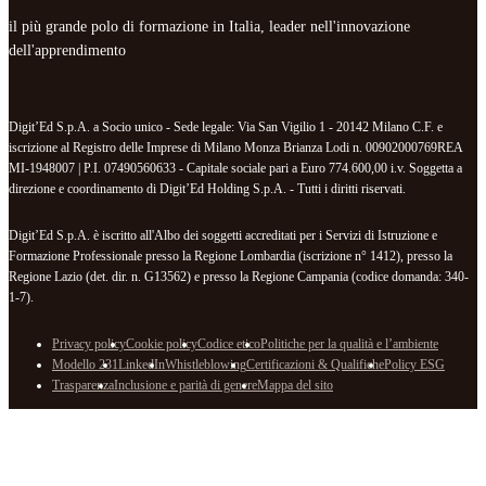
il più grande polo di formazione in Italia, leader nell'innovazione
dell'apprendimento
Digit’Ed S.p.A. a Socio unico - Sede legale: Via San Vigilio 1 - 20142 Milano C.F. e
iscrizione al Registro delle Imprese di Milano Monza Brianza Lodi n. 00902000769REA
MI-1948007 | P.I. 07490560633 - Capitale sociale pari a Euro 774.600,00 i.v. Soggetta a
direzione e coordinamento di Digit’Ed Holding S.p.A. - Tutti i diritti riservati.
Digit’Ed S.p.A. è iscritto all'Albo dei soggetti accreditati per i Servizi di Istruzione e
Formazione Professionale presso la Regione Lombardia (iscrizione n° 1412), presso la
Regione Lazio (det. dir. n. G13562) e presso la Regione Campania (codice domanda: 340-
1-7).
Privacy policy
Cookie policy
Codice etico
Politiche per la qualità e l’ambiente
Modello 231
LinkedIn
Whistleblowing
Certificazioni & Qualifiche
Policy ESG
Trasparenza
Inclusione e parità di genere
Mappa del sito