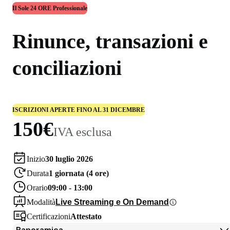
Il Sole 24 ORE Professionale
Rinunce, transazioni e
conciliazioni
ISCRIZIONI APERTE FINO AL 31 DICEMBRE
150€
IVA esclusa
Inizio
30 luglio 2026
Durata
1 giornata (4 ore)
Orario
09:00 - 13:00
Modalità
Live Streaming e On Demand
Certificazioni
Attestato
Panoramica