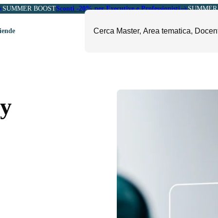
SUMMER BOOST
Sconti -20% per Executive e Professionisti
SUMMER 
ziende
ori
mministrazione, Finanza e
ESG, Sostenibilità, Energia e
ontrollo
Ambiente
cy
eadership e Soft Skills
Fashion e Luxury
roject Management
Food, Beverage e Turismo
etail, Sales e Export
Arte, Cultura e Sport
anità e Pharma
Giornalismo
ubblica Amministrazione
Il Sole 24 ORE Professionale