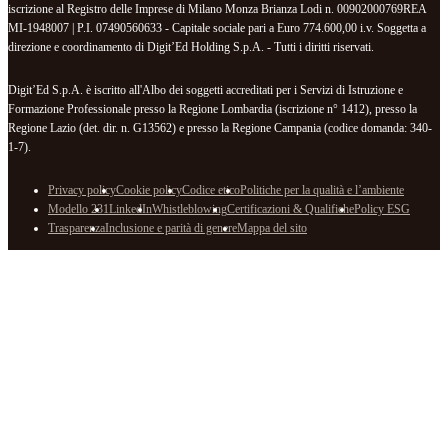
iscrizione al Registro delle Imprese di Milano Monza Brianza Lodi n. 00902000769REA
MI-1948007 | P.I. 07490560633 - Capitale sociale pari a Euro 774.600,00 i.v. Soggetta a
direzione e coordinamento di Digit’Ed Holding S.p.A. - Tutti i diritti riservati.
Digit’Ed S.p.A. è iscritto all'Albo dei soggetti accreditati per i Servizi di Istruzione e
Formazione Professionale presso la Regione Lombardia (iscrizione n° 1412), presso la
Regione Lazio (det. dir. n. G13562) e presso la Regione Campania (codice domanda: 340-
1-7).
Privacy policy
Cookie policy
Codice etico
Politiche per la qualità e l’ambiente
Modello 231
LinkedIn
Whistleblowing
Certificazioni & Qualifiche
Policy ESG
Trasparenza
Inclusione e parità di genere
Mappa del sito