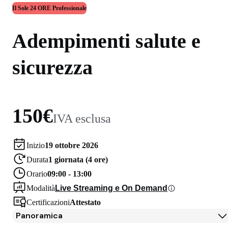
Il Sole 24 ORE Professionale
Adempimenti salute e
sicurezza
150€
IVA esclusa
Inizio
19 ottobre 2026
Durata
1 giornata (4 ore)
Orario
09:00 - 13:00
Modalità
Live Streaming e On Demand
Certificazioni
Attestato
Panoramica