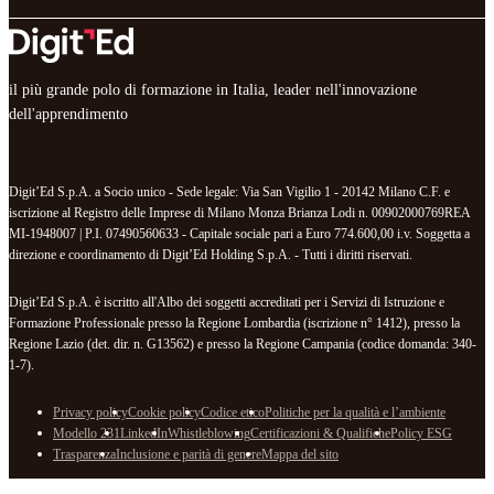
il più grande polo di formazione in Italia, leader nell'innovazione
dell'apprendimento
Digit’Ed S.p.A. a Socio unico - Sede legale: Via San Vigilio 1 - 20142 Milano C.F. e
iscrizione al Registro delle Imprese di Milano Monza Brianza Lodi n. 00902000769REA
MI-1948007 | P.I. 07490560633 - Capitale sociale pari a Euro 774.600,00 i.v. Soggetta a
direzione e coordinamento di Digit’Ed Holding S.p.A. - Tutti i diritti riservati.
Digit’Ed S.p.A. è iscritto all'Albo dei soggetti accreditati per i Servizi di Istruzione e
Formazione Professionale presso la Regione Lombardia (iscrizione n° 1412), presso la
Regione Lazio (det. dir. n. G13562) e presso la Regione Campania (codice domanda: 340-
1-7).
Privacy policy
Cookie policy
Codice etico
Politiche per la qualità e l’ambiente
Modello 231
LinkedIn
Whistleblowing
Certificazioni & Qualifiche
Policy ESG
Trasparenza
Inclusione e parità di genere
Mappa del sito