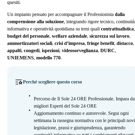
quesiti.
Un impianto pensato per accompagnare il Professionista
dalla
comprensione alla soluzione
, integrando rigore tecnico, continuità
informativa e operatività quotidiana su temi quali
contrattualistica
,
budget del personale
,
welfare aziendale
,
sicurezza sul lavoro
,
ammortizzatori sociali
,
crisi d’impresa
,
fringe benefit
,
distacco
,
appalti
,
congedi
,
ispezioni
,
videosorveglianza
,
DURC
,
UNIEMENS
,
modello 770
.
Perché scegliere questo corso
Percorso de Il Sole 24 ORE Professionale. Impara da
migliori Esperti del Sole 24 ORE
Aggiornamento continuo e autorevole. Segui ogni
settimana la rassegna normativa con le principali novi
legislazione, prassi e giurisprudenza, garantendo
continuità informativa su tutti i cambiamenti rilevanti