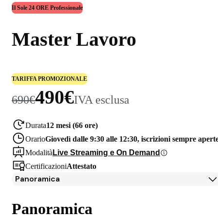
Il Sole 24 ORE Professionale
Master Lavoro
TARIFFA PROMOZIONALE
490€
690€
IVA esclusa
Durata
12 mesi (66 ore)
Orario
Giovedì dalle 9:30 alle 12:30, iscrizioni sempre apert
Modalità
Live Streaming e On Demand
Certificazioni
Attestato
Panoramica
Panoramica
Iscrizione
Panoramica