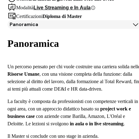
Modalità
Live Streaming e In Aula
Certificazioni
Diploma di Master
Panoramica
Panoramica
Programma
Panoramica
Docenti
Testimonianze Alumni
Iscrizione
Un percorso pensato per chi vuole costruire una carriera solida nell
Borse di studio e finanziamenti
Risorse Umane
, con una visione completa della funzione: dalla
Open Day
selezione al diritto del lavoro, dalla formazione al Total Reward, fi
Domande frequenti
ai temi più attuali come DE&I e HR data-driven.
La faculty è composta da professionisti con competenze verticali in
ogni area, con un approccio didattico basato su
project work e
business case
con aziende come Barilla, Amazon, L'Oréal e
Deloitte. Le lezioni si svolgono
in aula o in live streaming
.
Il Master si conclude con uno stage in azienda.