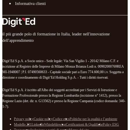
Informativa clienti
il più grande polo di formazione in Italia, leader nell'innovazione
dell'apprendimento
Digit’Ed S.p.A. a Socio unico - Sede legale: Via San Vigilio 1 - 20142 Milano C.F. e
iscrizione al Registro delle Imprese di Milano Monza Brianza Lodi n. 00902000769REA
MI-1948007 | P.I. 07490560633 - Capitale sociale pari a Euro 774.600,00 i.v. Soggetta a
direzione e coordinamento di Digit’Ed Holding S.p.A. - Tutti i diritti riservati.
Digit’Ed S.p.A. è iscritto all'Albo dei soggetti accreditati per i Servizi di Istruzione e
Formazione Professionale presso la Regione Lombardia (iscrizione n° 1412), presso la
Regione Lazio (det. dir. n. G13562) e presso la Regione Campania (codice domanda: 340-
1-7).
Privacy policy
Cookie policy
Codice etico
Politiche per la qualità e l’ambiente
Modello 231
LinkedIn
Whistleblowing
Certificazioni & Qualifiche
Policy ESG
Trasparenza
Inclusione e parità di genere
Mappa del sito