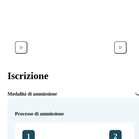
Francesco Donati
Noor A
Iscrizione
Modalità di ammissione
Processo di ammissione
1
2