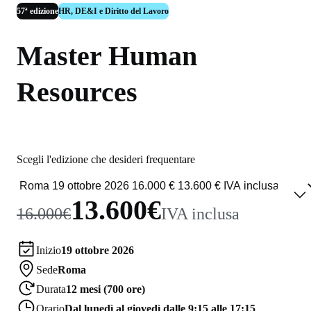
57ª edizione
HR, DE&I e Diritto del Lavoro
Master Human
Resources
Scegli l'edizione che desideri frequentare
13.600€
16.000€
IVA inclusa
Inizio
19 ottobre 2026
Sede
Roma
Durata
12 mesi (700 ore)
Orario
Dal lunedì al giovedì dalle 9:15 alle 17:15