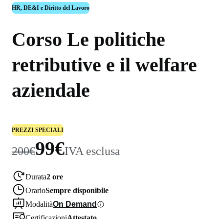
HR, DE&I e Diritto del Lavoro
Corso Le politiche
retributive e il welfare
aziendale
PREZZI SPECIALI
99€
200€
IVA esclusa
Durata
2 ore
Orario
Sempre disponibile
Modalità
On Demand
Certificazioni
Attestato