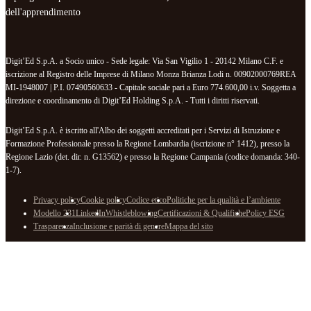
dell'apprendimento
Digit’Ed S.p.A. a Socio unico - Sede legale: Via San Vigilio 1 - 20142 Milano C.F. e
iscrizione al Registro delle Imprese di Milano Monza Brianza Lodi n. 00902000769REA
MI-1948007 | P.I. 07490560633 - Capitale sociale pari a Euro 774.600,00 i.v. Soggetta a
direzione e coordinamento di Digit’Ed Holding S.p.A. - Tutti i diritti riservati.
Digit’Ed S.p.A. è iscritto all'Albo dei soggetti accreditati per i Servizi di Istruzione e
Formazione Professionale presso la Regione Lombardia (iscrizione n° 1412), presso la
Regione Lazio (det. dir. n. G13562) e presso la Regione Campania (codice domanda: 340-
1-7).
Privacy policy
Cookie policy
Codice etico
Politiche per la qualità e l’ambiente
Modello 231
LinkedIn
Whistleblowing
Certificazioni & Qualifiche
Policy ESG
Trasparenza
Inclusione e parità di genere
Mappa del sito