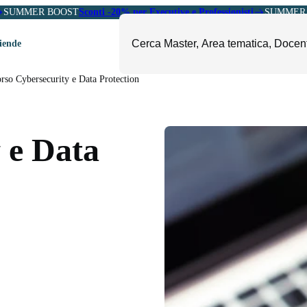
SUMMER BOOST
Sconti -20% per Executive e Professionisti
SUMMER 
ziende
rso Cybersecurity e Data Protection
ori
mministrazione, Finanza e
ESG, Sostenibilità, Energia e
ontrollo
Ambiente
 e Data
eadership e Soft Skills
Fashion e Luxury
roject Management
Food, Beverage e Turismo
etail, Sales e Export
Arte, Cultura e Sport
anità e Pharma
Giornalismo
ubblica Amministrazione
Il Sole 24 ORE Professionale