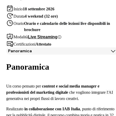
Inizio
18 settembre 2026
Durata
4 weekend (32 ore)
Orario
Orario e calendario delle lezioni live disponibili in
brochure
Modalità
Live Streaming
Certificazioni
Attestato
Panoramica
Panoramica
Programma
Panoramica
Docenti
Partner
Iscrizione
Un corso pensato per
content e social media manager e
professionisti del marketing digitale
che vogliono integrare l'AI
generativa nei propri flussi di lavoro creativi.
Realizzato
in collaborazione con IAB Italia
, punto di riferimento
per la pubblicità digitale, il percorso combina teoria e pratica in 32