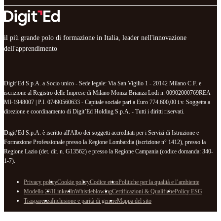
il più grande polo di formazione in Italia, leader nell'innovazione
dell'apprendimento
Digit’Ed S.p.A. a Socio unico - Sede legale: Via San Vigilio 1 - 20142 Milano C.F. e
iscrizione al Registro delle Imprese di Milano Monza Brianza Lodi n. 00902000769REA
MI-1948007 | P.I. 07490560633 - Capitale sociale pari a Euro 774.600,00 i.v. Soggetta a
direzione e coordinamento di Digit’Ed Holding S.p.A. - Tutti i diritti riservati.
Digit’Ed S.p.A. è iscritto all'Albo dei soggetti accreditati per i Servizi di Istruzione e
Formazione Professionale presso la Regione Lombardia (iscrizione n° 1412), presso la
Regione Lazio (det. dir. n. G13562) e presso la Regione Campania (codice domanda: 340-
1-7).
Privacy policy
Cookie policy
Codice etico
Politiche per la qualità e l’ambiente
Modello 231
LinkedIn
Whistleblowing
Certificazioni & Qualifiche
Policy ESG
Trasparenza
Inclusione e parità di genere
Mappa del sito