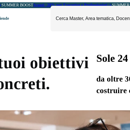
SUMMER BOOST
Sconti -20% per Executive e Professionisti
SUMMER 
ziende
ori
mministrazione, Finanza e
ESG, Sostenibilità, Energia e
ontrollo
Ambiente
Sole 24
uoi obiettivi
eadership e Soft Skills
Fashion e Luxury
roject Management
Food, Beverage e Turismo
da oltre 
oncreti.
etail, Sales e Export
Arte, Cultura e Sport
costruire 
anità e Pharma
Giornalismo
ubblica Amministrazione
Il Sole 24 ORE Professionale