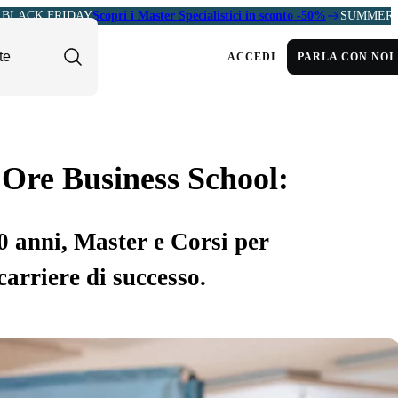
BLACK FRIDAY
Scopri i Master Specialistici in sconto -50%
SUMMER 
ACCEDI
PARLA CON NOI
 Ore Business School:
30 anni, Master e Corsi per
carriere di successo.