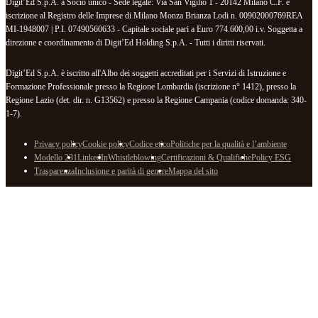
Digit’Ed S.p.A. a Socio unico - Sede legale: Via San Vigilio 1 - 20142 Milano C.F. e
iscrizione al Registro delle Imprese di Milano Monza Brianza Lodi n. 00902000769REA
MI-1948007 | P.I. 07490560633 - Capitale sociale pari a Euro 774.600,00 i.v. Soggetta a
direzione e coordinamento di Digit’Ed Holding S.p.A. - Tutti i diritti riservati.
Digit’Ed S.p.A. è iscritto all'Albo dei soggetti accreditati per i Servizi di Istruzione e
Formazione Professionale presso la Regione Lombardia (iscrizione n° 1412), presso la
Regione Lazio (det. dir. n. G13562) e presso la Regione Campania (codice domanda: 340-
1-7).
Privacy policy
Cookie policy
Codice etico
Politiche per la qualità e l’ambiente
Modello 231
LinkedIn
Whistleblowing
Certificazioni & Qualifiche
Policy ESG
Trasparenza
Inclusione e parità di genere
Mappa del sito