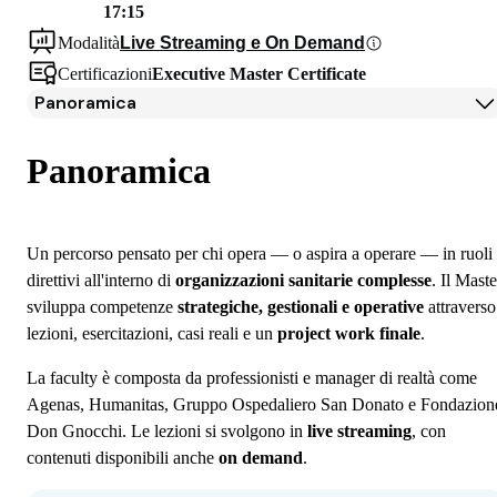
17:15
Modalità
Live Streaming e On Demand
Certificazioni
Executive Master Certificate
Panoramica
Panoramica
Programma
Panoramica
Docenti
Testimonianze Alumni
Iscrizione
Un percorso pensato per chi opera — o aspira a operare — in ruoli
Borse di studio e finanziamenti
direttivi all'interno di
organizzazioni sanitarie complesse
. Il Maste
Open Day
sviluppa competenze
strategiche, gestionali e operative
attraverso
Domande frequenti
lezioni, esercitazioni, casi reali e un
project work finale
.
La faculty è composta da professionisti e manager di realtà come
Agenas, Humanitas, Gruppo Ospedaliero San Donato e Fondazion
Don Gnocchi. Le lezioni si svolgono in
live streaming
, con
contenuti disponibili anche
on demand
.