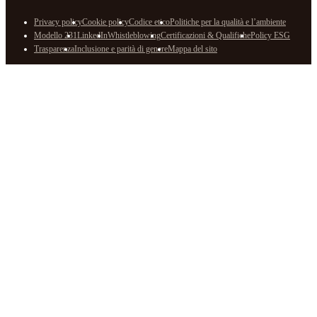
Privacy policy
Cookie policy
Codice etico
Politiche per la qualità e l’ambiente
Modello 231
LinkedIn
Whistleblowing
Certificazioni & Qualifiche
Policy ESG
Trasparenza
Inclusione e parità di genere
Mappa del sito