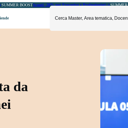
SUMMER BOOST
Sconti -20% per Executive e Professionisti
SUMMER 
ziende
ori
mministrazione, Finanza e
ESG, Sostenibilità, Energia e
ontrollo
Ambiente
eadership e Soft Skills
Fashion e Luxury
roject Management
Food, Beverage e Turismo
etail, Sales e Export
Arte, Cultura e Sport
ta da
anità e Pharma
Giornalismo
ubblica Amministrazione
Il Sole 24 ORE Professionale
nei