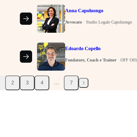
Anna Capoluongo
Avvocato
·
Studio Legale Capoluongo
Edoardo Copello
Fondatore, Coach e Trainer
·
OFF Offi
2
3
4
…
7