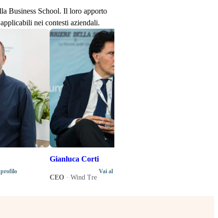
ella Business School. Il loro apporto
applicabili nei contesti aziendali.
Stefano Senard
Produttore disco
Direttore artistic
di programma del
Music Business 
Gianluca Corti
 profilo
Vai al profilo
CEO
·
Wind Tre