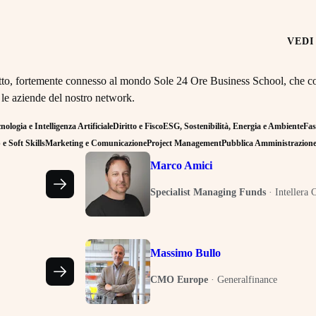
VEDI
retto, fortemente connesso al mondo Sole 24 Ore Business School, che co
 le aziende del nostro network.
ologia e Intelligenza Artificiale
Diritto e Fisco
ESG, Sostenibilità, Energia e Ambiente
Fas
e Soft Skills
Marketing e Comunicazione
Project Management
Pubblica Amministrazion
Marco Amici
Specialist Managing Funds
·
Intellera 
Massimo Bullo
CMO Europe
·
Generalfinance