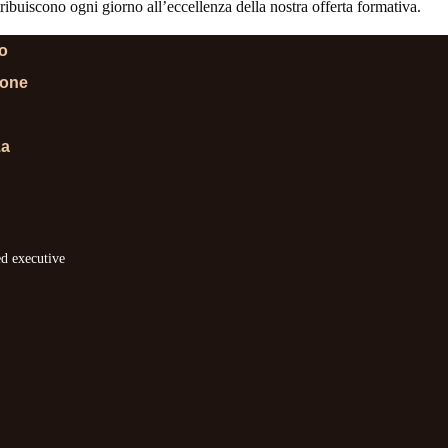
ibuiscono ogni giorno all’eccellenza della nostra offerta formativa.
lo
ione
za
ed executive