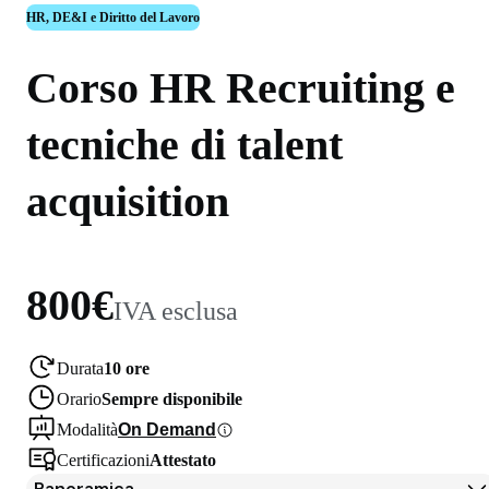
HR, DE&I e Diritto del Lavoro
Corso HR Recruiting e
tecniche di talent
acquisition
800€
IVA esclusa
Durata
10 ore
Orario
Sempre disponibile
Modalità
On Demand
Certificazioni
Attestato
Panoramica