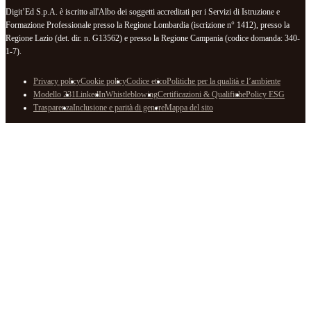
Digit’Ed S.p.A. è iscritto all'Albo dei soggetti accreditati per i Servizi di Istruzione e
Formazione Professionale presso la Regione Lombardia (iscrizione n° 1412), presso la
Regione Lazio (det. dir. n. G13562) e presso la Regione Campania (codice domanda: 340-
1-7).
Privacy policy
Cookie policy
Codice etico
Politiche per la qualità e l’ambiente
Modello 231
LinkedIn
Whistleblowing
Certificazioni & Qualifiche
Policy ESG
Trasparenza
Inclusione e parità di genere
Mappa del sito