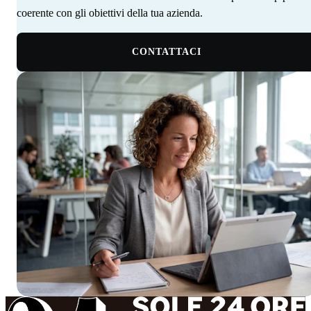
coerente con gli obiettivi della tua azienda. ‍ ‍‍ ‍​​​​‌ ‍ ​‍​‍‌‍ ‌ ​‍‌‍‍‌‌‍‌ ‌‍‍‌‌‍ ‍​‍​‍​ ‍‍​‍​‍‌‍‌​‌‍​‌‌ ‌​‌‍ ‌‍​ ‌‍ ‌‌ ​ ​‍ ‍‌‍​ ‌‍ ‌‍ ‌​‍​‍​‍ ​​‍​‍‌‍‍​‌ ​‍‌‍‌‌‌‍‌‍​‍​‍​ ‍‍​‍​‍‌‍‍​‌ ‌​‌ ‌​‌ ​​‌ ​ ​ ‍‍​‍ ​‍ ‌‍​ ‌‍ ‌‌ ​ ​‍ ‍‌‍‍‌‌‍ ‍‌ ‌​‌‍‌‌‌ ​‍‌‍ ‍‌‍​‌‌‍ ​​‍ ‍​ ​‍​ ‌​‌‍ ‌ ​‍‌‍‌‌‌‍​‍‌ ​ ​‍ ‍‌‍​ ‌‍ ‌‍ ‌​‍ ‌‍‌‌‌‍‌​‌‍‍‌‌ ‌​‌‍ ‌ ​‍​‍ ‌‍‍‌‌ ‌​‌‍‌‌‌‍ ‌‌‌ ‌ ‌​‌ ‍‌‌ ​​‌‍‌‌‌ ​ ​‍ ‌​​‍‌‍ ‍​ ​​​ ‌​‌‌‍​‌​ ​‌‌‍‍‌‌‍​‌‌​‌​ ‌‍‌‌​ ‌ ​ ‌ ‍‍‌ ‌‍‌‌​‌‌​ ‌‌‍‌‌​‌‍‌ ​‍‌‍ ‍‌​​‍‌ ‌ ​‍ ‌‍‍‌‌ ‌​‌‍‌‌‌‍ ‌‌ ​ ​‍ ‌​‍‍‌​ ‍‌ ‌ ‌‍‌‌‌​​‌​ ‌ ‌​‌​‌​​‌‌‌​ ​ ‌‌‌ ‌‌‌‍‍‍​ ​‍‌​‌ ‌‍ ‍‌ ​‍‌ ​‍‌ ‍‌‌‍​‌‌ ‌‍‌​ ‌‌‍‌ ​‍ ‌‍‌‌‌‍‌​‌‍‍‌‌ ‌​​‍​ ‌‍‌‍‌‍‍‌‌‍‌‌‌‍ ​‌‍‌​‌‌​​‌‍​‌‌ ‌​‌‍‍​​ ‌‌ ​ ‌ ‌‌‌‍​‍‌ ‌​‌‍‍‌‌ ‌​‌‍ ​‌‍‌‌​‍ ‍‌‍‍‌‌ ‌​​‍​‍‌
CONTATTACI