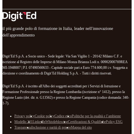
il più grande polo di formazione in Italia, leader nell'innovazione
dell'apprendimento
Digit’Ed S.p.A. a Socio unico - Sede legale: Via San Vigilio 1 - 20142 Milano C.F. e
iscrizione al Registro delle Imprese di Milano Monza Brianza Lodi n. 00902000769REA
MI-1948007 | P.I. 07490560633 - Capitale sociale pari a Euro 774.600,00 i.v. Soggetta a
direzione e coordinamento di Digit’Ed Holding S.p.A. - Tutti i diritti riservati.
Digit’Ed S.p.A. è iscritto all'Albo dei soggetti accreditati per i Servizi di Istruzione e
Formazione Professionale presso la Regione Lombardia (iscrizione n° 1412), presso la
Regione Lazio (det. dir. n. G13562) e presso la Regione Campania (codice domanda: 340-
1-7).
Privacy policy
Cookie policy
Codice etico
Politiche per la qualità e l’ambiente
Modello 231
LinkedIn
Whistleblowing
Certificazioni & Qualifiche
Policy ESG
Trasparenza
Inclusione e parità di genere
Mappa del sito