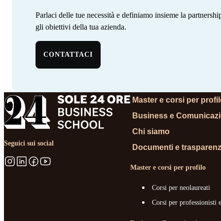
Parlaci delle tue necessità e definiamo insieme la partnersh
gli obiettivi della tua azienda. ‍ ‍‍ ‍​​​​‌ ‍ ​‍​‍‌‍ ‌ ​‍‌‍‍‌‌‍‌ ‌‍‍‌‌‍ ‍​‍​‍​ ‍‍​‍​‍‌‍‌​‌‍​‌‌ ‌​‌‍ ‌‍​ ‌‍ ‌‌ ​ ​‍ ‍‌‍​ ‌‍ ‌‍ ‌​‍​‍​‍ ​​‍​‍‌‍‍​‌ ​‍‌‍‌‌‌‍‌‍​‍​‍​ ‍‍​‍​‍‌‍‍​‌ ‌​‌ ‌​‌ ​​‌ ​ ​ ‍‍​‍ ​‍ ‌‍​ ‌‍ ‌‌ ​ ​‍ ‍‌‍‍‌‌‍ ‍‌ ‌​‌‍‌‌‌ ​‍‌‍ ‍‌‍​‌‌‍ ​​‍ ‍​ ​‍​ ‌​‌‍ ‌ ​‍‌‍‌‌‌‍​‍‌ ​ ​‍ ‍‌‍​ ‌‍ ‌‍ ‌​‍ ‌‍‌‌‌‍‌​‌‍‍‌‌ ‌​‌‍ ‌ ​‍​‍ ‌‍‍‌‌ ‌​‌‍‌‌‌‍ ‌‌‌ ‌ ‌​‌ ‍‌‌ ​​‌‍‌‌‌ ​ ​‍ ‌​​‍‌‍ ‍​ ​​​ ‌​‌‌‍​‌​ ​‌‌‍‍‌‌‍​‌‌​‌​ ‌‍‌‌​ ‌ ​ ‌ ‍‍‌ ‌‍‌‌​‌‌​ ‌‌‍‌‌​‌‍‌ ​‍‌‍ ‍‌​​‍‌ ‌ ​‍ ‌‍‍‌‌ ‌​‌‍‌‌‌‍ ‌‌ ​ ​‍ ‌​‍‍‌​ ‍‌ ‌ ‌‍‌‌‌​​‌​ ‌ ‌​‌​‌​​‌‌‌​ ​ ‌‌‌ ‌‌‌‍‍‍​ ​‍‌​‌ ‌‍ ‍‌ ​‍‌ ​‍‌ ‍‌‌‍​‌‌ ‌‍‌​ ‌‌‍‌ ​‍ ‌‍‌‌‌‍‌​‌‍‍‌‌ ‌​​‍​ ‌‍‌‍‌‍‍‌‌‍‌‌‌‍ ​‌‍‌​‌‌​​‌‍​‌‌ ‌​‌‍‍​​ ‌‌ ​ ‌ ‌‌‌‍​‍‌ ‌​‌‍‍‌‌ ‌​‌‍ ​‌‍‌‌​‍ ‍‌‍‍‌‌ ‌​​‍​‍‌
CONTATTACI
Master e corsi per profi
Business e Comunicaz
Chi siamo
Seguici sui social
Documenti e trasparen
Master e corsi per profilo
Corsi per neolaureati
Corsi per professionisti 