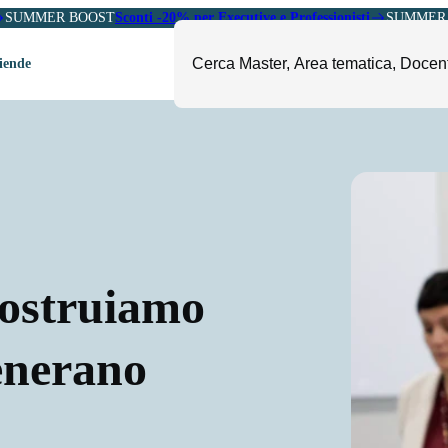
SUMMER BOOST
Sconti -20% per Executive e Professionisti
SUMMER 
ziende
ori
mministrazione, Finanza e
ESG, Sostenibilità, Energia e
ontrollo
Ambiente
eadership e Soft Skills
Fashion e Luxury
roject Management
Food, Beverage e Turismo
etail, Sales e Export
Arte, Cultura e Sport
costruiamo
anità e Pharma
Giornalismo
ubblica Amministrazione
Il Sole 24 ORE Professionale
enerano