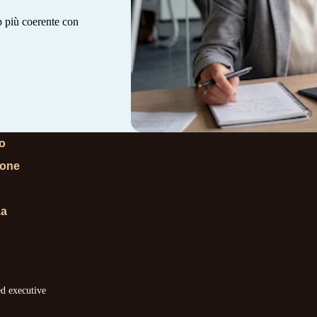
ip più coerente con
lo
ione
za
ed executive