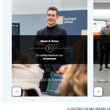
L'incontro con il CEO di Artemest
In aula co
COSTRUIAMO PERCOR