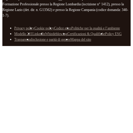
Formazione Professionale presso la Regione Lombardia (iscrizione n° 1412), presso la
Regione Lazio (det. dir. n. G13562) e presso la Regione Campania (codice domanda: 340-
1-7).
Privacy policy
Cookie policy
Codice etico
Politiche per la qualità e l’ambiente
Modello 231
LinkedIn
Whistleblowing
Certificazioni & Qualifiche
Policy ESG
Trasparenza
Inclusione e parità di genere
Mappa del sito