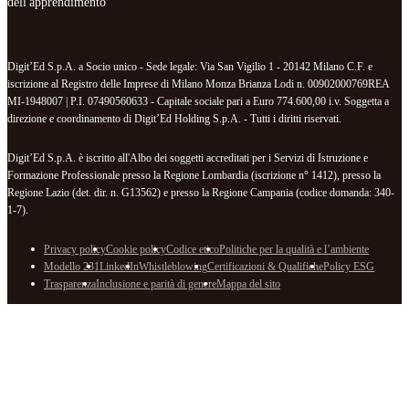
dell'apprendimento
Digit’Ed S.p.A. a Socio unico - Sede legale: Via San Vigilio 1 - 20142 Milano C.F. e
iscrizione al Registro delle Imprese di Milano Monza Brianza Lodi n. 00902000769REA
MI-1948007 | P.I. 07490560633 - Capitale sociale pari a Euro 774.600,00 i.v. Soggetta a
direzione e coordinamento di Digit’Ed Holding S.p.A. - Tutti i diritti riservati.
Digit’Ed S.p.A. è iscritto all'Albo dei soggetti accreditati per i Servizi di Istruzione e
Formazione Professionale presso la Regione Lombardia (iscrizione n° 1412), presso la
Regione Lazio (det. dir. n. G13562) e presso la Regione Campania (codice domanda: 340-
1-7).
Privacy policy
Cookie policy
Codice etico
Politiche per la qualità e l’ambiente
Modello 231
LinkedIn
Whistleblowing
Certificazioni & Qualifiche
Policy ESG
Trasparenza
Inclusione e parità di genere
Mappa del sito