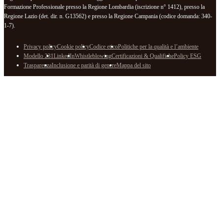
Formazione Professionale presso la Regione Lombardia (iscrizione n° 1412), presso la
Regione Lazio (det. dir. n. G13562) e presso la Regione Campania (codice domanda: 340-
1-7).
Privacy policy
Cookie policy
Codice etico
Politiche per la qualità e l’ambiente
Modello 231
LinkedIn
Whistleblowing
Certificazioni & Qualifiche
Policy ESG
Trasparenza
Inclusione e parità di genere
Mappa del sito