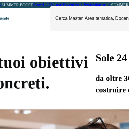
SUMMER BOOST
Sconti -20% per Executive e Professionisti
SUMMER 
ziende
ori
mministrazione, Finanza e
ESG, Sostenibilità, Energia e
ontrollo
Ambiente
Sole 24
uoi obiettivi
eadership e Soft Skills
Fashion e Luxury
roject Management
Food, Beverage e Turismo
da oltre 
oncreti.
etail, Sales e Export
Arte, Cultura e Sport
costruire 
anità e Pharma
Giornalismo
ubblica Amministrazione
Il Sole 24 ORE Professionale