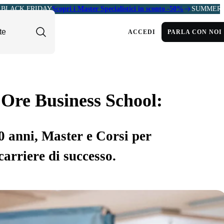
BLACK FRIDAY
Scopri i Master Specialistici in sconto -50%
SUMMER 
ACCEDI
PARLA CON NOI
 Ore Business School:
30 anni, Master e Corsi per
carriere di successo.