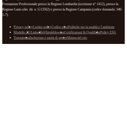
Formazione Professionale presso la Regione Lombardia (iscrizione n° 1412), presso la
Regione Lazio (det. dir. n. G13562) e presso la Regione Campania (codice domanda: 340-
1-7).
Privacy policy
Cookie policy
Codice etico
Politiche per la qualità e l’ambiente
Modello 231
LinkedIn
Whistleblowing
Certificazioni & Qualifiche
Policy ESG
Trasparenza
Inclusione e parità di genere
Mappa del sito