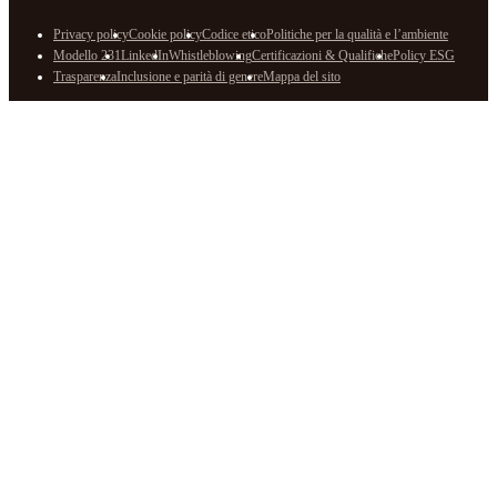
Privacy policy
Cookie policy
Codice etico
Politiche per la qualità e l’ambiente
Modello 231
LinkedIn
Whistleblowing
Certificazioni & Qualifiche
Policy ESG
Trasparenza
Inclusione e parità di genere
Mappa del sito