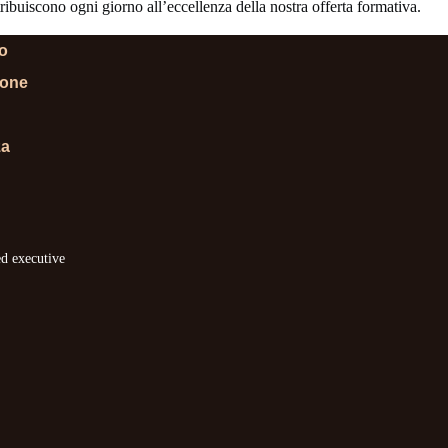
ibuiscono ogni giorno all’eccellenza della nostra offerta formativa.
lo
ione
za
ed executive