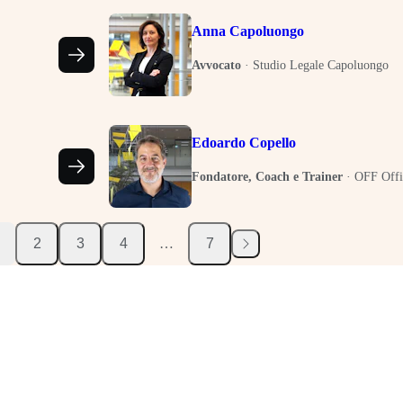
Anna Capoluongo
Avvocato
·
Studio Legale Capoluongo
Edoardo Copello
Fondatore, Coach e Trainer
·
OFF Offi
2
3
4
…
7