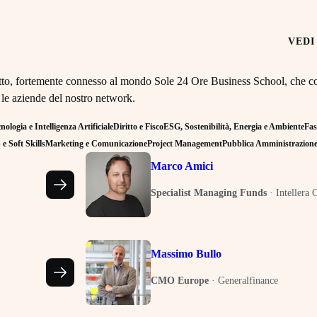
VEDI
retto, fortemente connesso al mondo Sole 24 Ore Business School, che co
 le aziende del nostro network.
ologia e Intelligenza Artificiale
Diritto e Fisco
ESG, Sostenibilità, Energia e Ambiente
Fas
e Soft Skills
Marketing e Comunicazione
Project Management
Pubblica Amministrazion
Marco Amici
Specialist Managing Funds
·
Intellera 
Massimo Bullo
CMO Europe
·
Generalfinance