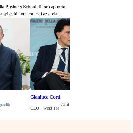
ella Business School. Il loro apporto
applicabili nei contesti aziendali.
Stefano Senard
Produttore disco
Direttore artistic
di programma del
Music Business 
Gianluca Corti
 profilo
Vai al profilo
CEO
·
Wind Tre