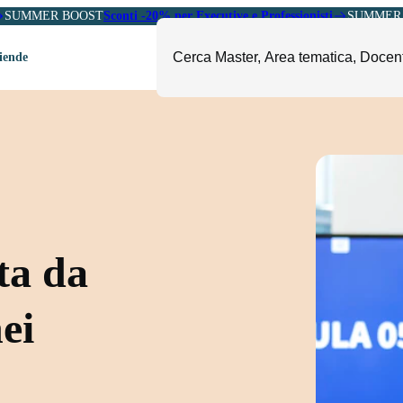
SUMMER BOOST
Sconti -20% per Executive e Professionisti
SUMMER 
ziende
ori
mministrazione, Finanza e
ESG, Sostenibilità, Energia e
ontrollo
Ambiente
eadership e Soft Skills
Fashion e Luxury
roject Management
Food, Beverage e Turismo
etail, Sales e Export
Arte, Cultura e Sport
ta da
anità e Pharma
Giornalismo
ubblica Amministrazione
Il Sole 24 ORE Professionale
nei