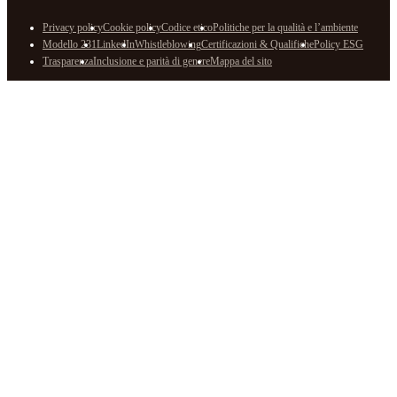
Privacy policy
Cookie policy
Codice etico
Politiche per la qualità e l’ambiente
Modello 231
LinkedIn
Whistleblowing
Certificazioni & Qualifiche
Policy ESG
Trasparenza
Inclusione e parità di genere
Mappa del sito