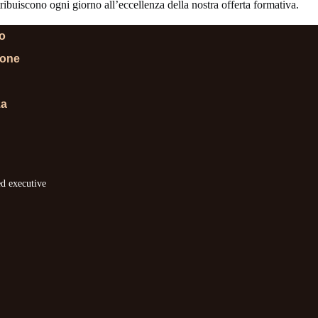
ibuiscono ogni giorno all’eccellenza della nostra offerta formativa.
lo
ione
za
ed executive