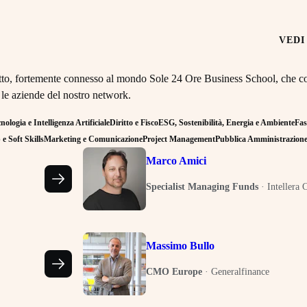
VEDI
retto, fortemente connesso al mondo Sole 24 Ore Business School, che co
 le aziende del nostro network.
ologia e Intelligenza Artificiale
Diritto e Fisco
ESG, Sostenibilità, Energia e Ambiente
Fas
e Soft Skills
Marketing e Comunicazione
Project Management
Pubblica Amministrazion
Marco Amici
Specialist Managing Funds
·
Intellera 
Massimo Bullo
CMO Europe
·
Generalfinance