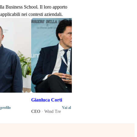
ella Business School. Il loro apporto
applicabili nei contesti aziendali.
Stefano Senard
Produttore disco
Direttore artistic
di programma del
Music Business 
Gianluca Corti
 profilo
Vai al profilo
CEO
·
Wind Tre