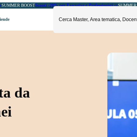
SUMMER BOOST
Sconti -20% per Executive e Professionisti
SUMMER 
ziende
ori
mministrazione, Finanza e
ESG, Sostenibilità, Energia e
ontrollo
Ambiente
eadership e Soft Skills
Fashion e Luxury
roject Management
Food, Beverage e Turismo
etail, Sales e Export
Arte, Cultura e Sport
ta da
anità e Pharma
Giornalismo
ubblica Amministrazione
Il Sole 24 ORE Professionale
nei