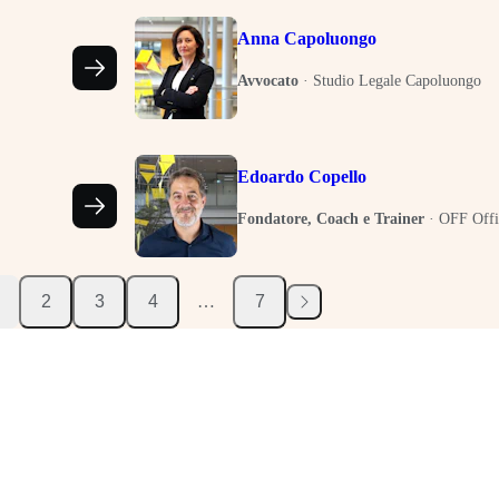
Anna Capoluongo
Avvocato
·
Studio Legale Capoluongo
Edoardo Copello
Fondatore, Coach e Trainer
·
OFF Offi
2
3
4
…
7