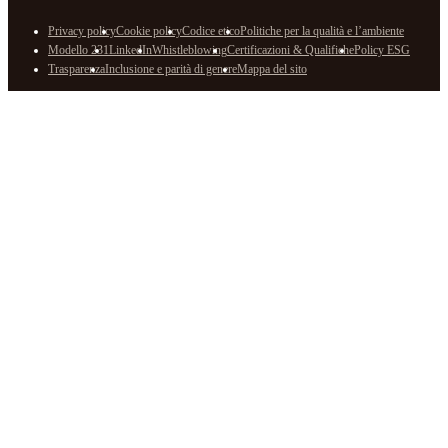
Privacy policy
Cookie policy
Codice etico
Politiche per la qualità e l’ambiente
Modello 231
LinkedIn
Whistleblowing
Certificazioni & Qualifiche
Policy ESG
Trasparenza
Inclusione e parità di genere
Mappa del sito