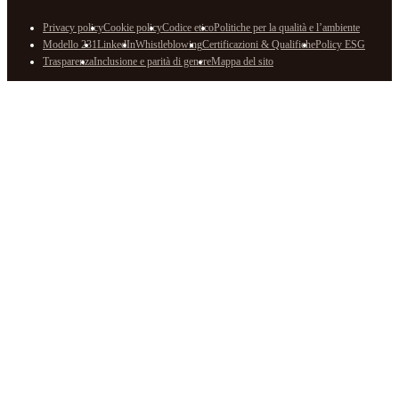
Privacy policy
Cookie policy
Codice etico
Politiche per la qualità e l’ambiente
Modello 231
LinkedIn
Whistleblowing
Certificazioni & Qualifiche
Policy ESG
Trasparenza
Inclusione e parità di genere
Mappa del sito