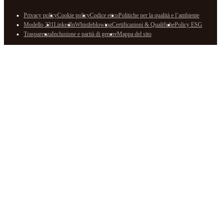
Privacy policy
Cookie policy
Codice etico
Politiche per la qualità e l’ambiente
Modello 231
LinkedIn
Whistleblowing
Certificazioni & Qualifiche
Policy ESG
Trasparenza
Inclusione e parità di genere
Mappa del sito