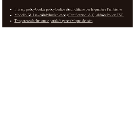
Privacy policy
Cookie policy
Codice etico
Politiche per la qualità e l’ambiente
Modello 231
LinkedIn
Whistleblowing
Certificazioni & Qualifiche
Policy ESG
Trasparenza
Inclusione e parità di genere
Mappa del sito