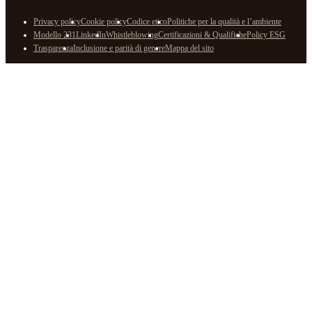
Privacy policy
Cookie policy
Codice etico
Politiche per la qualità e l’ambiente
Modello 231
LinkedIn
Whistleblowing
Certificazioni & Qualifiche
Policy ESG
Trasparenza
Inclusione e parità di genere
Mappa del sito