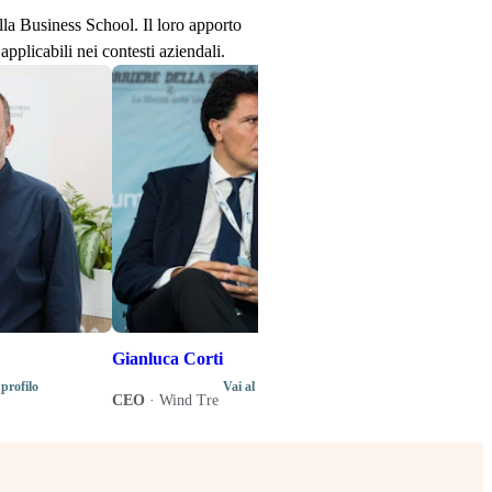
ella Business School. Il loro apporto
applicabili nei contesti aziendali.
Stefano Senard
Produttore disco
Direttore artistic
di programma del
Music Business 
Gianluca Corti
 profilo
Vai al profilo
CEO
·
Wind Tre