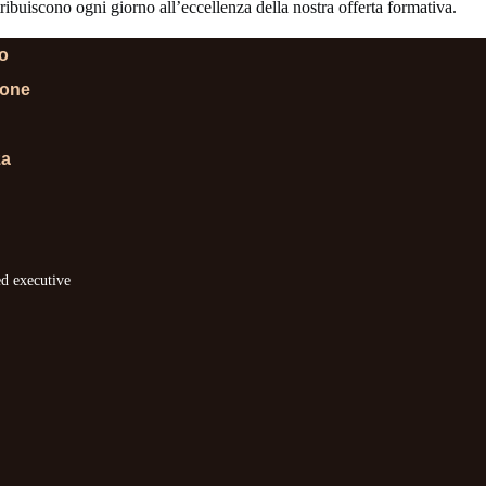
ibuiscono ogni giorno all’eccellenza della nostra offerta formativa.
lo
ione
za
ed executive