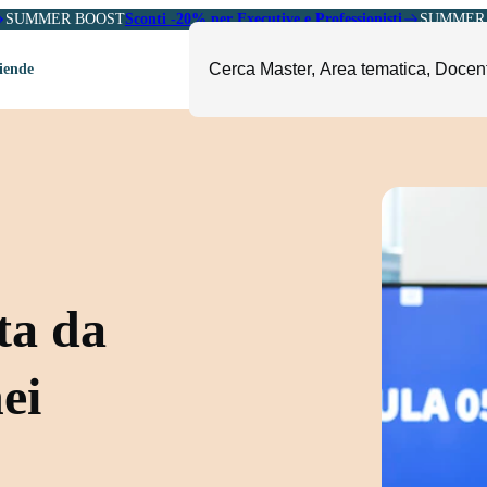
SUMMER BOOST
Sconti -20% per Executive e Professionisti
SUMMER 
ziende
ori
mministrazione, Finanza e
ESG, Sostenibilità, Energia e
ontrollo
Ambiente
eadership e Soft Skills
Fashion e Luxury
roject Management
Food, Beverage e Turismo
etail, Sales e Export
Arte, Cultura e Sport
ta da
anità e Pharma
Giornalismo
ubblica Amministrazione
Il Sole 24 ORE Professionale
nei