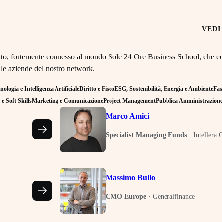
VEDI
retto, fortemente connesso al mondo Sole 24 Ore Business School, che co
 le aziende del nostro network.
ologia e Intelligenza Artificiale
Diritto e Fisco
ESG, Sostenibilità, Energia e Ambiente
Fas
e Soft Skills
Marketing e Comunicazione
Project Management
Pubblica Amministrazion
Marco Amici
Specialist Managing Funds
·
Intellera 
Massimo Bullo
CMO Europe
·
Generalfinance