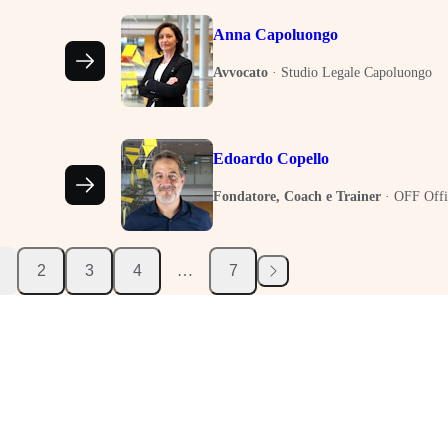
Anna Capoluongo
Avvocato
·
Studio Legale Capoluongo
Edoardo Copello
Fondatore, Coach e Trainer
·
OFF Offi
2
3
4
…
7