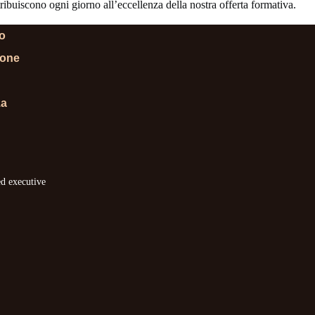
ibuiscono ogni giorno all’eccellenza della nostra offerta formativa.
lo
ione
za
ed executive