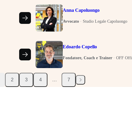
Anna Capoluongo
Avvocato
·
Studio Legale Capoluongo
Edoardo Copello
Fondatore, Coach e Trainer
·
OFF Offi
2
3
4
…
7