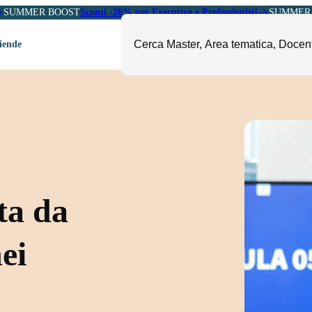
SUMMER BOOST
Sconti -20% per Executive e Professionisti
SUMMER 
ziende
ori
mministrazione, Finanza e
ESG, Sostenibilità, Energia e
ontrollo
Ambiente
eadership e Soft Skills
Fashion e Luxury
roject Management
Food, Beverage e Turismo
etail, Sales e Export
Arte, Cultura e Sport
ta da
anità e Pharma
Giornalismo
ubblica Amministrazione
Il Sole 24 ORE Professionale
nei