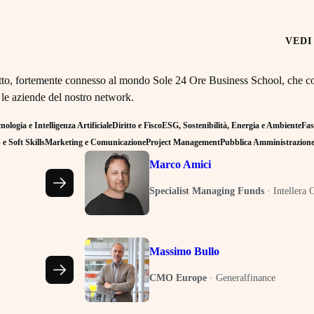
VEDI
retto, fortemente connesso al mondo Sole 24 Ore Business School, che co
 le aziende del nostro network.
ologia e Intelligenza Artificiale
Diritto e Fisco
ESG, Sostenibilità, Energia e Ambiente
Fas
e Soft Skills
Marketing e Comunicazione
Project Management
Pubblica Amministrazion
Marco Amici
Specialist Managing Funds
·
Intellera 
Massimo Bullo
CMO Europe
·
Generalfinance