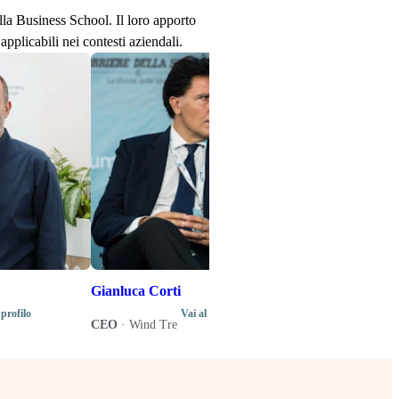
ella Business School. Il loro apporto
applicabili nei contesti aziendali.
Stefano Senard
Produttore disco
Direttore artistic
di programma del
Music Business 
Gianluca Corti
 profilo
Vai al profilo
CEO
·
Wind Tre