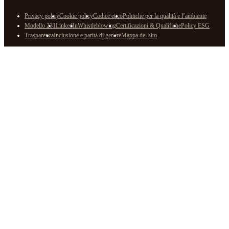
Privacy policy
Cookie policy
Codice etico
Politiche per la qualità e l’ambiente
Modello 231
LinkedIn
Whistleblowing
Certificazioni & Qualifiche
Policy ESG
Trasparenza
Inclusione e parità di genere
Mappa del sito