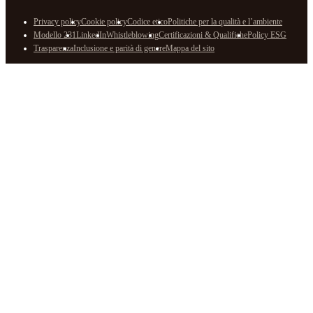
Privacy policy
Cookie policy
Codice etico
Politiche per la qualità e l’ambiente
Modello 231
LinkedIn
Whistleblowing
Certificazioni & Qualifiche
Policy ESG
Trasparenza
Inclusione e parità di genere
Mappa del sito