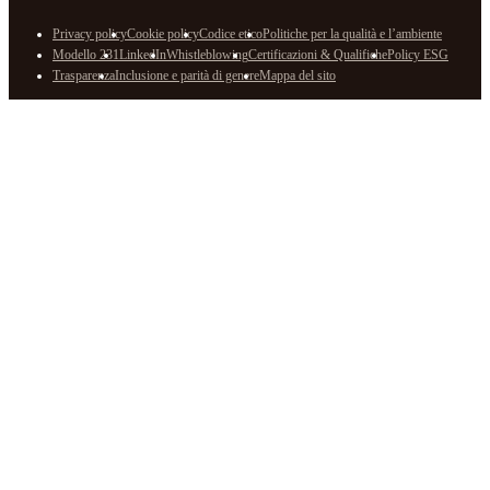
Privacy policy
Cookie policy
Codice etico
Politiche per la qualità e l’ambiente
Modello 231
LinkedIn
Whistleblowing
Certificazioni & Qualifiche
Policy ESG
Trasparenza
Inclusione e parità di genere
Mappa del sito