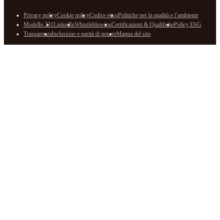
Privacy policy
Cookie policy
Codice etico
Politiche per la qualità e l’ambiente
Modello 231
LinkedIn
Whistleblowing
Certificazioni & Qualifiche
Policy ESG
Trasparenza
Inclusione e parità di genere
Mappa del sito