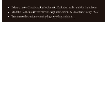
Privacy policy
Cookie policy
Codice etico
Politiche per la qualità e l’ambiente
Modello 231
LinkedIn
Whistleblowing
Certificazioni & Qualifiche
Policy ESG
Trasparenza
Inclusione e parità di genere
Mappa del sito