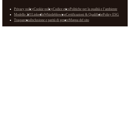
Privacy policy
Cookie policy
Codice etico
Politiche per la qualità e l’ambiente
Modello 231
LinkedIn
Whistleblowing
Certificazioni & Qualifiche
Policy ESG
Trasparenza
Inclusione e parità di genere
Mappa del sito