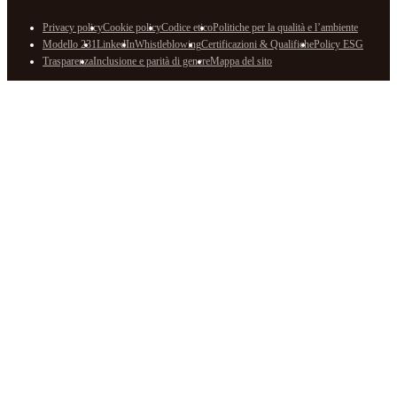
Privacy policy
Cookie policy
Codice etico
Politiche per la qualità e l’ambiente
Modello 231
LinkedIn
Whistleblowing
Certificazioni & Qualifiche
Policy ESG
Trasparenza
Inclusione e parità di genere
Mappa del sito