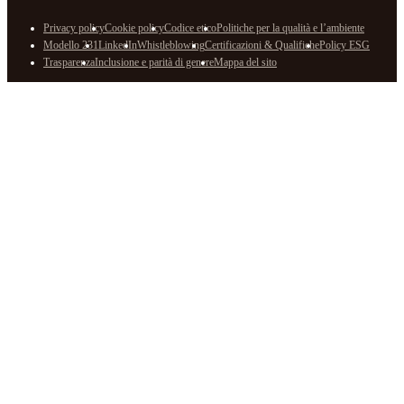
Privacy policy
Cookie policy
Codice etico
Politiche per la qualità e l’ambiente
Modello 231
LinkedIn
Whistleblowing
Certificazioni & Qualifiche
Policy ESG
Trasparenza
Inclusione e parità di genere
Mappa del sito