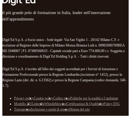
il più grande polo di formazione in Italia, leader nell'innovazione
dell'apprendimento
Digit’Ed S.p.A. a Socio unico - Sede legale: Via San Vigilio 1 - 20142 Milano C.F. e
iscrizione al Registro delle Imprese di Milano Monza Brianza Lodi n. 00902000769REA
MI-1948007 | P.I. 07490560633 - Capitale sociale pari a Euro 774.600,00 i.v. Soggetta a
direzione e coordinamento di Digit’Ed Holding S.p.A. - Tutti i diritti riservati.
Digit’Ed S.p.A. è iscritto all'Albo dei soggetti accreditati per i Servizi di Istruzione e
Formazione Professionale presso la Regione Lombardia (iscrizione n° 1412), presso la
Regione Lazio (det. dir. n. G13562) e presso la Regione Campania (codice domanda: 340-
1-7).
Privacy policy
Cookie policy
Codice etico
Politiche per la qualità e l’ambiente
Modello 231
LinkedIn
Whistleblowing
Certificazioni & Qualifiche
Policy ESG
Trasparenza
Inclusione e parità di genere
Mappa del sito