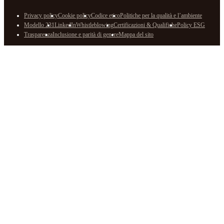
Privacy policy
Cookie policy
Codice etico
Politiche per la qualità e l’ambiente
Modello 231
LinkedIn
Whistleblowing
Certificazioni & Qualifiche
Policy ESG
Trasparenza
Inclusione e parità di genere
Mappa del sito