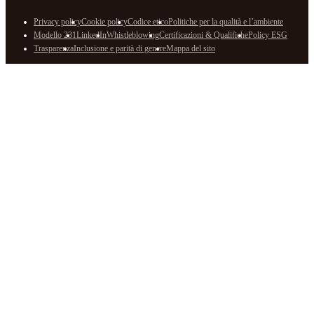
Privacy policy
Cookie policy
Codice etico
Politiche per la qualità e l’ambiente
Modello 231
LinkedIn
Whistleblowing
Certificazioni & Qualifiche
Policy ESG
Trasparenza
Inclusione e parità di genere
Mappa del sito